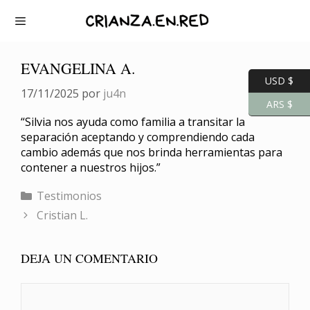
Saltar
al
contenido
Menú
EVANGELINA A.
USD $
17/11/2025
por
ju4n
ARS $
“Silvia nos ayuda como familia a transitar la
separación aceptando y comprendiendo cada
cambio además que nos brinda herramientas para
contener a nuestros hijos.”
Categorías
Testimonios
Cristian L.
DEJA UN COMENTARIO
Comentario